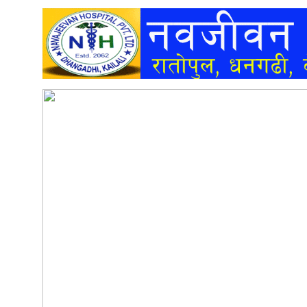
अन्तर्वार्ता
अर्थ
खेलकुद
मनोरञ्जन
अन्य