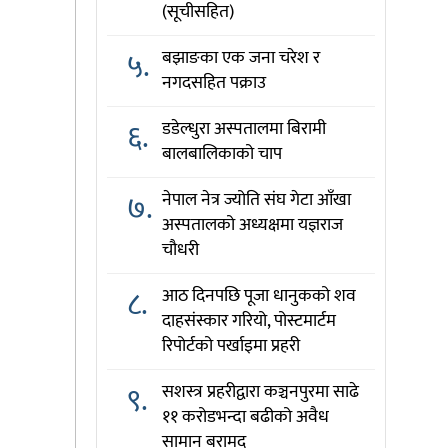
(सूचीसहित)
५.
बझाङका एक जना चरेश र
नगदसहित पक्राउ
६.
डडेल्धुरा अस्पतालमा बिरामी
बालबालिकाको चाप
७.
नेपाल नेत्र ज्योति संघ गेटा आँखा
अस्पतालको अध्यक्षमा यज्ञराज
चौधरी
८.
आठ दिनपछि पूजा धानुकको शव
दाहसंस्कार गरियो, पोस्टमार्टम
रिपोर्टको पर्खाइमा प्रहरी
९.
सशस्त्र प्रहरीद्वारा कञ्चनपुरमा साढे
११ करोडभन्दा बढीको अवैध
सामान बरामद