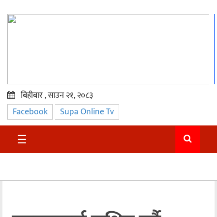
बिहीबार , साउन २१, २०८३
Facebook
Supa Online Tv
प्रमुख
समाचार
☰
सुदुर
राजनीति
समाचार
अन्तराष्ट्रिय