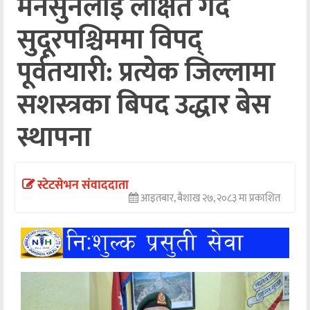
मनसुनलाई लक्षित गर्दै
अन्तर्वार्ता
सुदूरपश्चिममा विपद्
अर्थ
पूर्वतयारी: प्रत्येक जिल्लामा
खेलकुद
सशस्त्रका बिपद उद्धार बेस
मनोरञ्जन
स्थापना
अन्य
स्टेटसेभन संवाददाता
आइतबार, बैशाख २७, २०८३ मा प्रकाशित