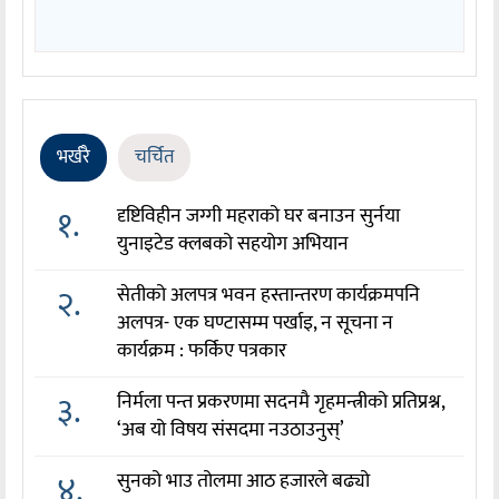
भर्खरै
चर्चित
१.
दृष्टिविहीन जग्गी महराको घर बनाउन सुर्नया
युनाइटेड क्लबको सहयोग अभियान
२.
सेतीको अलपत्र भवन हस्तान्तरण कार्यक्रमपनि
अलपत्र- एक घण्टासम्म पर्खाइ, न सूचना न
कार्यक्रम : फर्किए पत्रकार
३.
निर्मला पन्त प्रकरणमा सदनमै गृहमन्त्रीको प्रतिप्रश्न,
‘अब यो विषय संसदमा नउठाउनुस्’
४.
सुनको भाउ तोलमा आठ हजारले बढ्यो