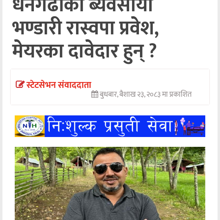
धनगढीका ब्यवसायी
अन्तर्वार्ता
भण्डारी रास्वपा प्रवेश,
अर्थ
मेयरका दावेदार हुन् ?
खेलकुद
मनोरञ्जन
स्टेटसेभन संवाददाता
बुधबार, बैशाख २३, २०८३ मा प्रकाशित
अन्य