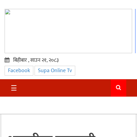
बिहीबार , साउन २१, २०८३
Facebook
Supa Online Tv
प्रमुख
समाचार
☰
सुदुर
राजनीति
समाचार
अन्तराष्ट्रिय