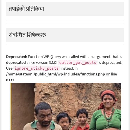
तपाईको प्रतिक्रिया
संबन्धित शिर्षकहरु
Deprecated
: Function WP_Query was called with an argument that is
deprecated
since version 3.1.0!
is deprecated.
caller_get_posts
Use
instead. in
ignore_sticky_posts
/home/stateonl/public_html/wp-includes/functions.php
on line
6131