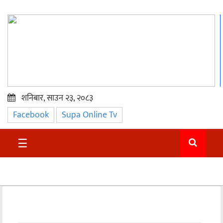
शनिबार, साउन २३, २०८३
Facebook
Supa Online Tv
प्रमुख
समाचार
☰
सुदुर
राजनीति
समाचार
अन्तराष्ट्रिय