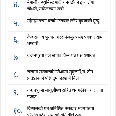
४.
नेपाली कम्युनिस्ट पार्टी धनगढीको इन्चार्जमा
चौधरी, संयोजकमा खत्री
५.
महेन्द्रनगरमा घरको छतबाट लडेर युवकको मृत्यु
६.
कैद सजाय भुक्तान गरेर जेलमुक्त भए पत्रकार खेम
भण्डारी
७.
कञ्चनपुरमा मल अभाव किन भन्ने प्रश्न यथावत
८.
रास्वपा सरकारको उपेक्षामा सुदूरपश्चिम, तीन
प्रतिष्ठानको परिषद्‌मा प्रदेश नै निल
९.
कञ्चनपुरमा लागूऔषध सहित धनगढीका चार जना
पक्राउ
१०.
विश्वासको मत अनिश्चित, सरकार अल्पमतमा
परेपछि प्रदेश सभाको गतिविधि ठप्प