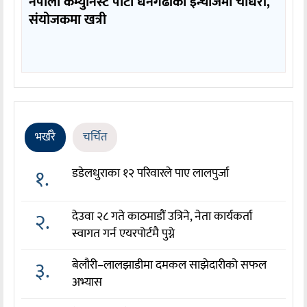
नेपाली कम्युनिस्ट पार्टी धनगढीको इन्चार्जमा चौधरी,
संयोजकमा खत्री
भर्खरै
चर्चित
१.
डडेलधुराका १२ परिवारले पाए लालपुर्जा
२.
देउवा २८ गते काठमाडौं उत्रिने, नेता कार्यकर्ता
स्वागत गर्न एयरपोर्टमै पुग्ने
३.
बेलौरी–लालझाडीमा दमकल साझेदारीको सफल
अभ्यास