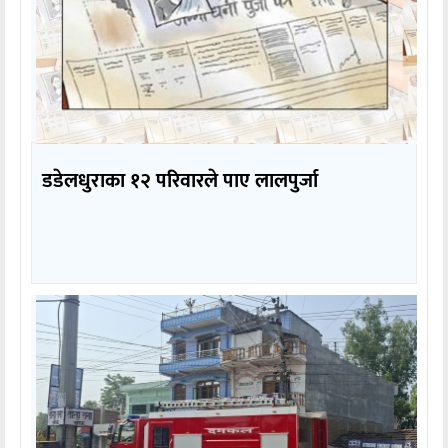
डडेलधुराका १२ परिवारले पाए लालपुर्जा