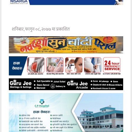
शनिबार, फागुन ०८, २०७७ मा प्रकाशित