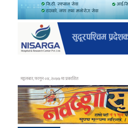
मङ्गलबार, फागुन ०४, २०७७ मा प्रकाशित