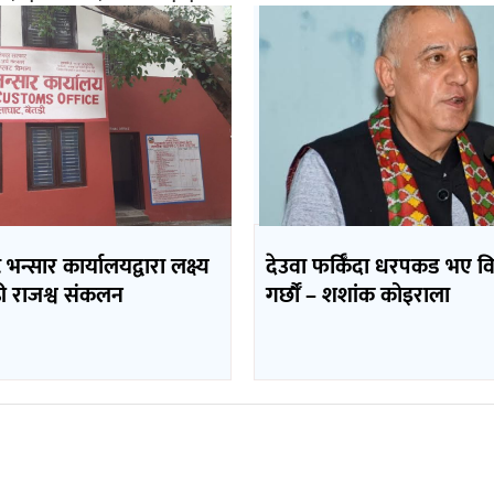
भन्सार कार्यालयद्वारा लक्ष्य
देउवा फर्किँदा धरपकड भए व
ढी राजश्व संकलन
गर्छौँं – शशांक कोइराला