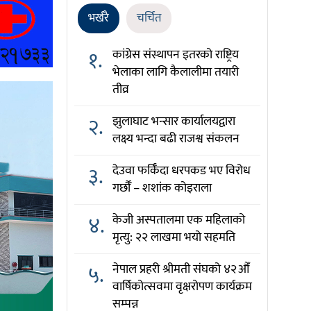
भर्खरै
चर्चित
१.
कांग्रेस संस्थापन इतरको राष्ट्रिय
भेलाका लागि कैलालीमा तयारी
तीव्र
२.
झुलाघाट भन्सार कार्यालयद्वारा
लक्ष्य भन्दा बढी राजश्व संकलन
३.
देउवा फर्किँदा धरपकड भए विरोध
गर्छौँं – शशांक कोइराला
४.
केजी अस्पतालमा एक महिलाको
मृत्यु: २२ लाखमा भयो सहमति
५.
नेपाल प्रहरी श्रीमती संघको ४२औँ
वार्षिकोत्सवमा वृक्षरोपण कार्यक्रम
सम्पन्न