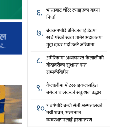
६.
भारतबाट चोरेर ल्याइएका गहना
फिर्ता
७.
ब्रेकअपपछि प्रेमिकालाई डेटमा
खर्च गरेको रकम मागेर अदालतमा
मुद्दा दायर गर्दा उल्टै जरिवाना
८.
अमेरिकामा अध्ययनरत कैलालीको
गोदावरीका सुशान्त पन्त
सम्पर्कविहीन
९.
कैलालीमा मोटरसाइकलसहित
बगेका चालकको सकुशल उद्धार
१०.
९ वर्षपछि बन्यो सेती अस्पतालको
नयाँ भवन, अस्पताल
व्यवस्थापनलाई हस्तान्तरण