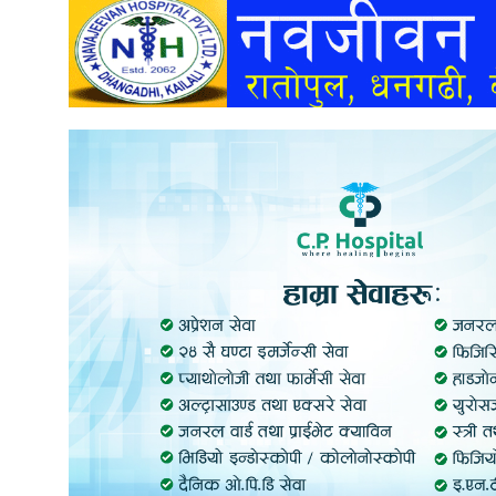
अन्तर्वार्ता
अर्थ
खेलकुद
मनोरञ्जन
अन्य