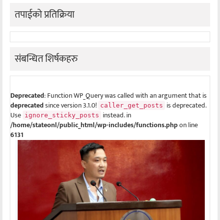
तपाईको प्रतिक्रिया
संबन्धित शिर्षकहरु
Deprecated
: Function WP_Query was called with an argument that is
deprecated
since version 3.1.0!
is deprecated.
caller_get_posts
Use
instead. in
ignore_sticky_posts
/home/stateonl/public_html/wp-includes/functions.php
on line
6131