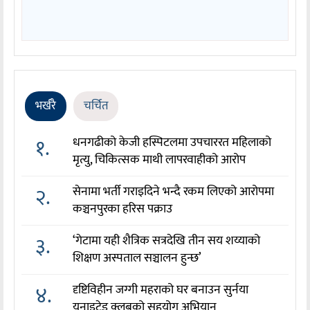
भर्खरै
चर्चित
१.
धनगढीको केजी हस्पिटलमा उपचाररत महिलाको
मृत्यु, चिकित्सक माथी लापरवाहीको आरोप
२.
सेनामा भर्ती गराइदिने भन्दै रकम लिएको आरोपमा
कञ्चनपुरका हरिस पक्राउ
३.
‘गेटामा यही शैत्रिक सत्रदेखि तीन सय शय्याको
शिक्षण अस्पताल सञ्चालन हुन्छ’
४.
दृष्टिविहीन जग्गी महराको घर बनाउन सुर्नया
युनाइटेड क्लबको सहयोग अभियान