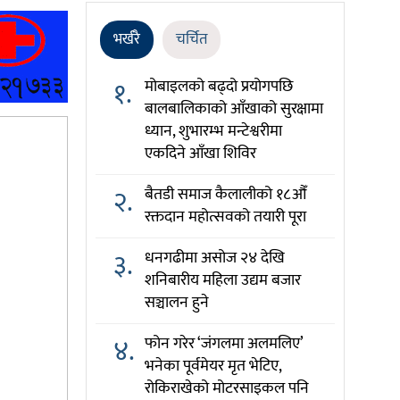
भर्खरै
चर्चित
१.
मोबाइलको बढ्दो प्रयोगपछि
बालबालिकाको आँखाको सुरक्षामा
ध्यान, शुभारम्भ मन्टेश्वरीमा
एकदिने आँखा शिविर
२.
बैतडी समाज कैलालीको १८औँ
रक्तदान महोत्सवको तयारी पूरा
३.
धनगढीमा असोज २४ देखि
शनिबारीय महिला उद्यम बजार
सञ्चालन हुने
४.
फोन गरेर ‘जंगलमा अलमलिए’
भनेका पूर्वमेयर मृत भेटिए,
रोकिराखेको मोटरसाइकल पनि