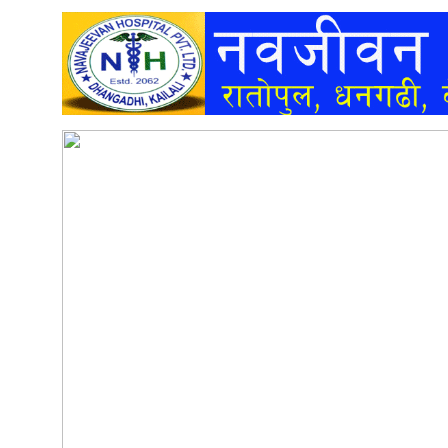
अन्तर्वार्ता
अर्थ
खेलकुद
मनोरञ्जन
अन्य