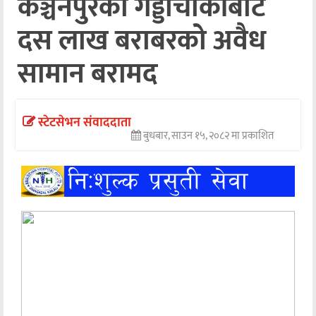
कञ्चनपुरको गड्डाचौकीबाट
अन्तर्वार्ता
दस लाख बराबरको अवैध
अर्थ
सामान बरामद
खेलकुद
मनोरञ्जन
स्टेटसेभन संवाददाता
बुधबार, साउन १५, २०८२ मा प्रकाशित
अन्य