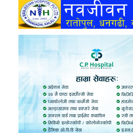
अन्तर्वार्ता
अर्थ
खेलकुद
मनोरञ्जन
अन्य