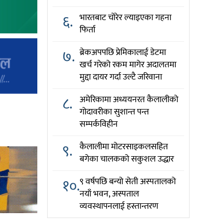
६.
भारतबाट चोरेर ल्याइएका गहना
फिर्ता
७.
ब्रेकअपपछि प्रेमिकालाई डेटमा
खर्च गरेको रकम मागेर अदालतमा
मुद्दा दायर गर्दा उल्टै जरिवाना
८.
अमेरिकामा अध्ययनरत कैलालीको
गोदावरीका सुशान्त पन्त
सम्पर्कविहीन
९.
कैलालीमा मोटरसाइकलसहित
बगेका चालकको सकुशल उद्धार
१०.
९ वर्षपछि बन्यो सेती अस्पतालको
नयाँ भवन, अस्पताल
व्यवस्थापनलाई हस्तान्तरण