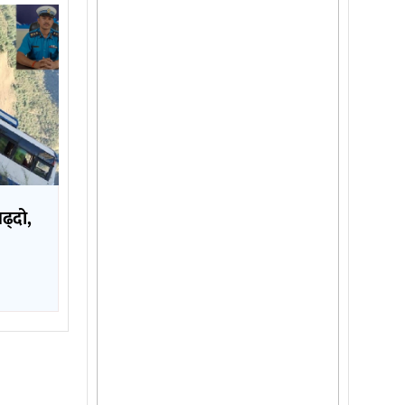
बढ्दो,