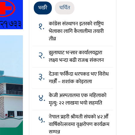
भर्खरै
चर्चित
१.
कांग्रेस संस्थापन इतरको राष्ट्रिय
भेलाका लागि कैलालीमा तयारी
तीव्र
२.
झुलाघाट भन्सार कार्यालयद्वारा
लक्ष्य भन्दा बढी राजश्व संकलन
३.
देउवा फर्किँदा धरपकड भए विरोध
गर्छौँं – शशांक कोइराला
४.
केजी अस्पतालमा एक महिलाको
मृत्यु: २२ लाखमा भयो सहमति
५.
नेपाल प्रहरी श्रीमती संघको ४२औँ
वार्षिकोत्सवमा वृक्षरोपण कार्यक्रम
सम्पन्न