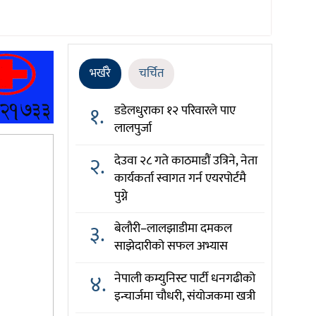
भर्खरै
चर्चित
१.
डडेलधुराका १२ परिवारले पाए
लालपुर्जा
२.
देउवा २८ गते काठमाडौं उत्रिने, नेता
कार्यकर्ता स्वागत गर्न एयरपोर्टमै
पुग्ने
३.
बेलौरी–लालझाडीमा दमकल
साझेदारीको सफल अभ्यास
४.
नेपाली कम्युनिस्ट पार्टी धनगढीको
इन्चार्जमा चौधरी, संयोजकमा खत्री