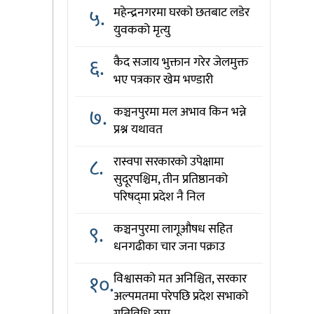
५.
महेन्द्रनगरमा घरको छतबाट लडेर
युवकको मृत्यु
६.
कैद सजाय भुक्तान गरेर जेलमुक्त
भए पत्रकार खेम भण्डारी
७.
कञ्चनपुरमा मल अभाव किन भन्ने
प्रश्न यथावत
८.
रास्वपा सरकारको उपेक्षामा
सुदूरपश्चिम, तीन प्रतिष्ठानको
परिषद्‌मा प्रदेश नै निल
९.
कञ्चनपुरमा लागूऔषध सहित
धनगढीका चार जना पक्राउ
१०.
विश्वासको मत अनिश्चित, सरकार
अल्पमतमा परेपछि प्रदेश सभाको