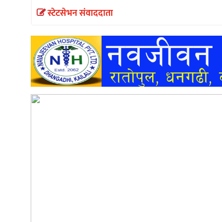
स्टेटसेभन संवाददाता
अन्तर्वार्ता
अर्थ
खेलकुद
मनोरञ्जन
अन्य