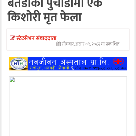
बैतडीको पुर्चौंडीमा एक
अन्तर्वार्ता
किशोरी मृत फेला
अर्थ
खेलकुद
स्टेटसेभन संवाददाता
सोमबार, असार ०९, २०८२ मा प्रकाशित
मनोरञ्जन
अन्य