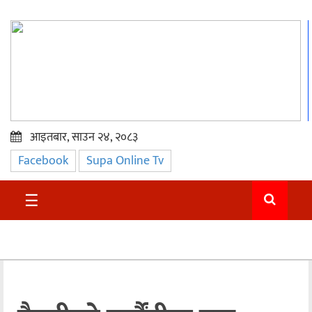
आइतबार, साउन २४, २०८३
Facebook
Supa Online Tv
प्रमुख
समाचार
☰
सुदुर
राजनीति
समाचार
अन्तराष्ट्रिय