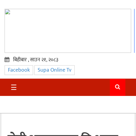
बिहीबार , साउन २१, २०८३
Facebook
Supa Online Tv
प्रमुख
समाचार
☰
सुदुर
राजनीति
समाचार
अन्तराष्ट्रिय