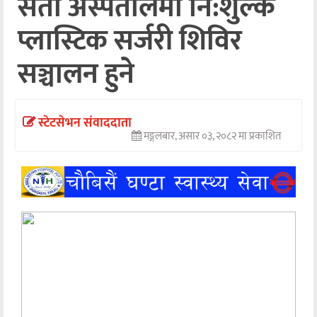
सेती अस्पतालमा नि:शुल्क
अन्तर्वार्ता
प्लास्टिक सर्जरी शिविर
अर्थ
सञ्चालन हुने
खेलकुद
मनोरञ्जन
स्टेटसेभन संवाददाता
मङ्गलबार, असार ०३, २०८२ मा प्रकाशित
अन्य