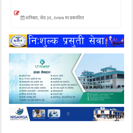
अन्तर्वार्ता
शनिबार, जेठ ३१, २०७७ मा प्रकाशित
अर्थ
खेलकुद
मनोरञ्जन
अन्य