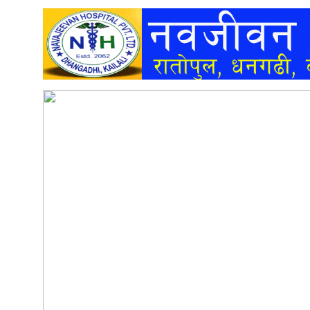
अन्तर्वार्ता
अर्थ
खेलकुद
मनोरञ्जन
अन्य