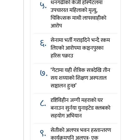
५.
धनगढीको केजी हस्पिटलमा
उपचाररत महिलाको मृत्यु,
चिकित्सक माथी लापरवाहीको
आरोप
६.
सेनामा भर्ती गराइदिने भन्दै रकम
लिएको आरोपमा कञ्चनपुरका
हरिस पक्राउ
७.
‘गेटामा यही शैत्रिक सत्रदेखि तीन
सय शय्याको शिक्षण अस्पताल
सञ्चालन हुन्छ’
८.
दृष्टिविहीन जग्गी महराको घर
बनाउन सुर्नया युनाइटेड क्लबको
सहयोग अभियान
९.
सेतीको अलपत्र भवन हस्तान्तरण
कार्यक्रमपनि अलपत्र- एक