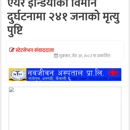
एयर इन्डियाको विमान
अन्तर्वार्ता
दुर्घटनामा २४१ जनाको मृत्यु
अर्थ
पुष्टि
खेलकुद
मनोरञ्जन
स्टेटसेभन संवाददाता
शुक्रबार, जेठ ३१, २०८२ मा प्रकाशित
अन्य