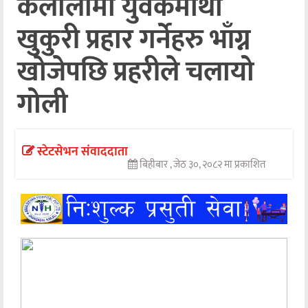
कैलालीमा युवकमाथी
अन्तर्वार्ता
खुकुरी प्रहार गर्नेहरु भाँग्न
अर्थ
खोजेपछि प्रहरीले चलायो
खेलकुद
गोली
मनोरञ्जन
अन्य
स्टेटसेभन संवाददाता
बिहीबार , जेठ ३०, २०८२ मा प्रकाशित