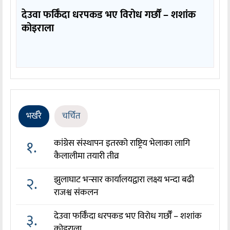
देउवा फर्किँदा धरपकड भए विरोध गर्छौँं – शशांक
कोइराला
भर्खरै
चर्चित
१.
कांग्रेस संस्थापन इतरको राष्ट्रिय भेलाका लागि
कैलालीमा तयारी तीव्र
२.
झुलाघाट भन्सार कार्यालयद्वारा लक्ष्य भन्दा बढी
राजश्व संकलन
३.
देउवा फर्किँदा धरपकड भए विरोध गर्छौँं – शशांक
कोइराला