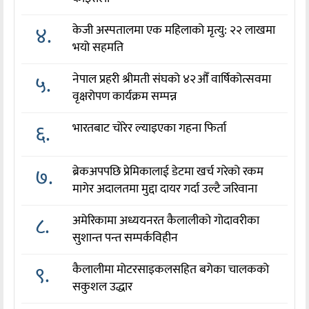
४.
केजी अस्पतालमा एक महिलाको मृत्यु: २२ लाखमा
भयो सहमति
५.
नेपाल प्रहरी श्रीमती संघको ४२औँ वार्षिकोत्सवमा
वृक्षरोपण कार्यक्रम सम्पन्न
६.
भारतबाट चोरेर ल्याइएका गहना फिर्ता
७.
ब्रेकअपपछि प्रेमिकालाई डेटमा खर्च गरेको रकम
मागेर अदालतमा मुद्दा दायर गर्दा उल्टै जरिवाना
८.
अमेरिकामा अध्ययनरत कैलालीको गोदावरीका
सुशान्त पन्त सम्पर्कविहीन
९.
कैलालीमा मोटरसाइकलसहित बगेका चालकको
सकुशल उद्धार