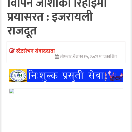
विपिन जोशीको रिहाइमा
अन्तर्वार्ता
प्रयासरत : इजरायली
अर्थ
राजदूत
खेलकुद
मनोरञ्जन
स्टेटसेभन संवाददाता
सोमबार, बैशाख १५, २०८२ मा प्रकाशित
अन्य