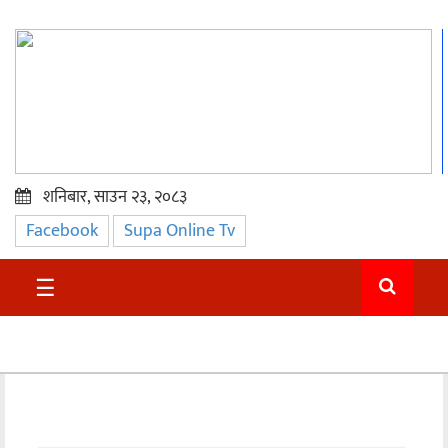
शनिबार, साउन २३, २०८३
Facebook
Supa Online Tv
प्रमुख
समाचार
☰
सुदुर
राजनीति
समाचार
अन्तराष्ट्रिय