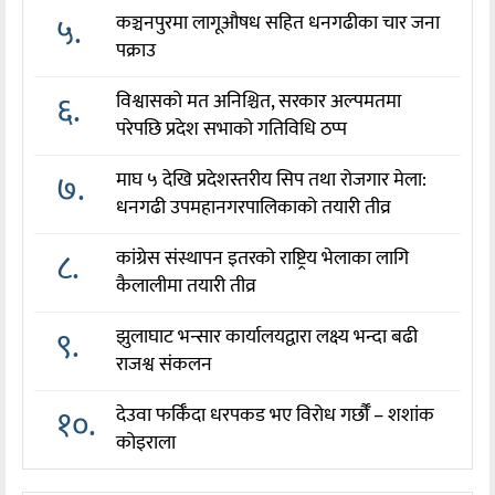
५.
कञ्चनपुरमा लागूऔषध सहित धनगढीका चार जना
पक्राउ
६.
विश्वासको मत अनिश्चित, सरकार अल्पमतमा
परेपछि प्रदेश सभाको गतिविधि ठप्प
७.
माघ ५ देखि प्रदेशस्तरीय सिप तथा रोजगार मेला:
धनगढी उपमहानगरपालिकाको तयारी तीव्र
८.
कांग्रेस संस्थापन इतरको राष्ट्रिय भेलाका लागि
कैलालीमा तयारी तीव्र
९.
झुलाघाट भन्सार कार्यालयद्वारा लक्ष्य भन्दा बढी
राजश्व संकलन
१०.
देउवा फर्किँदा धरपकड भए विरोध गर्छौँं – शशांक
कोइराला