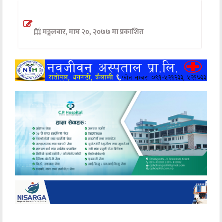
अन्तर्वार्ता
मङ्गलबार, माघ २०, २०७७ मा प्रकाशित
अर्थ
खेलकुद
मनोरञ्जन
अन्य