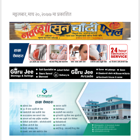
मङ्गलबार, माघ २०, २०७७ मा प्रकाशित