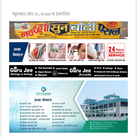
मङ्गलबार, माघ २०, २०७७ मा प्रकाशित