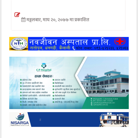
अन्तर्वार्ता
मङ्गलबार, माघ २०, २०७७ मा प्रकाशित
अर्थ
खेलकुद
मनोरञ्जन
अन्य