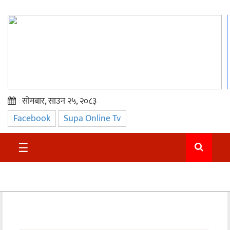
सोमबार, साउन २५, २०८३
Facebook
Supa Online Tv
प्रमुख
समाचार
☰
सुदुर
राजनीति
समाचार
अन्तराष्ट्रिय