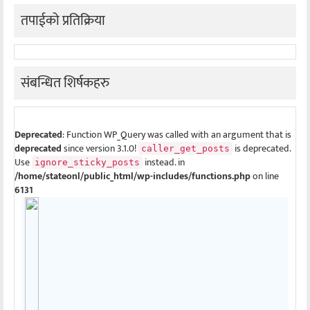
तपाईको प्रतिक्रिया
संबन्धित शिर्षकहरु
Deprecated
: Function WP_Query was called with an argument that is
deprecated
since version 3.1.0!
is deprecated.
caller_get_posts
Use
instead. in
ignore_sticky_posts
/home/stateonl/public_html/wp-includes/functions.php
on line
6131