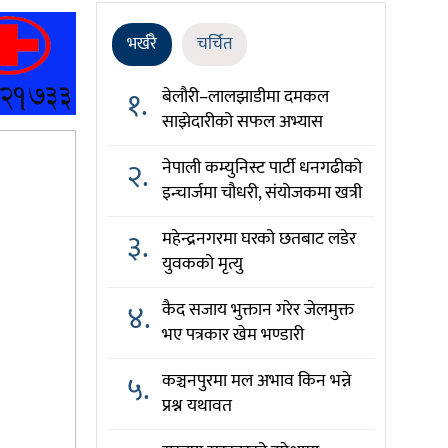
भर्खरै
चर्चित
१.
बेलौरी–लालझाडीमा दमकल
साझेदारीको सफल अभ्यास
२.
नेपाली कम्युनिस्ट पार्टी धनगढीको
इन्चार्जमा चौधरी, संयोजकमा खत्री
३.
महेन्द्रनगरमा घरको छतबाट लडेर
युवकको मृत्यु
४.
कैद सजाय भुक्तान गरेर जेलमुक्त
भए पत्रकार खेम भण्डारी
५.
कञ्चनपुरमा मल अभाव किन भन्ने
प्रश्न यथावत