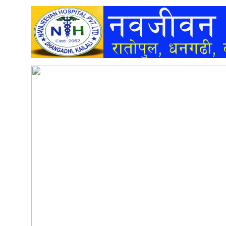
अन्तर्वार्ता
अर्थ
खेलकुद
मनोरञ्जन
अन्य