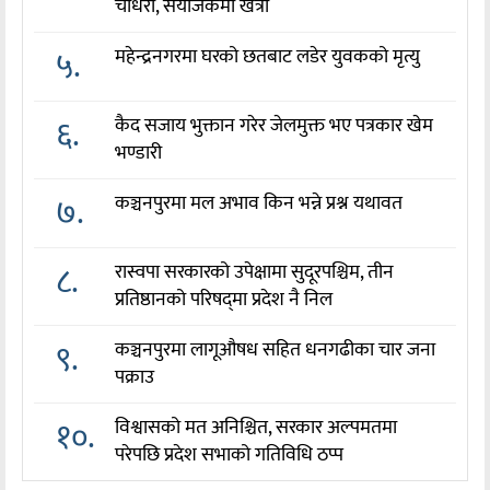
चौधरी, संयोजकमा खत्री
५.
महेन्द्रनगरमा घरको छतबाट लडेर युवकको मृत्यु
६.
कैद सजाय भुक्तान गरेर जेलमुक्त भए पत्रकार खेम
भण्डारी
७.
कञ्चनपुरमा मल अभाव किन भन्ने प्रश्न यथावत
८.
रास्वपा सरकारको उपेक्षामा सुदूरपश्चिम, तीन
प्रतिष्ठानको परिषद्‌मा प्रदेश नै निल
९.
कञ्चनपुरमा लागूऔषध सहित धनगढीका चार जना
पक्राउ
१०.
विश्वासको मत अनिश्चित, सरकार अल्पमतमा
परेपछि प्रदेश सभाको गतिविधि ठप्प