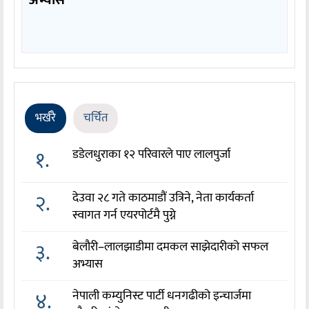
अभ्यास
भर्खरै
चर्चित
१.
डडेलधुराका १२ परिवारले पाए लालपुर्जा
२.
देउवा २८ गते काठमाडौं उत्रिने, नेता कार्यकर्ता
स्वागत गर्न एयरपोर्टमै पुग्ने
३.
बेलौरी–लालझाडीमा दमकल साझेदारीको सफल
अभ्यास
४.
नेपाली कम्युनिस्ट पार्टी धनगढीको इन्चार्जमा