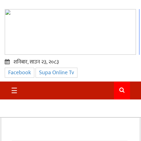
शनिबार, साउन २३, २०८३
Facebook
Supa Online Tv
प्रमुख
समाचार
☰
सुदुर
राजनीति
समाचार
अन्तराष्ट्रिय