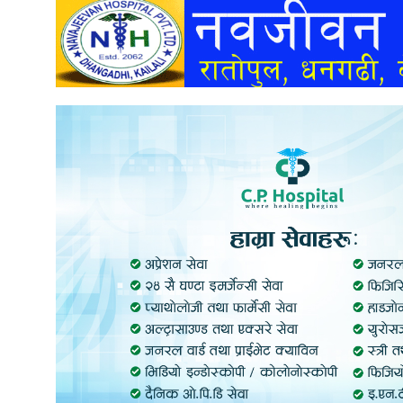
अन्तर्वार्ता
अर्थ
खेलकुद
मनोरञ्जन
अन्य