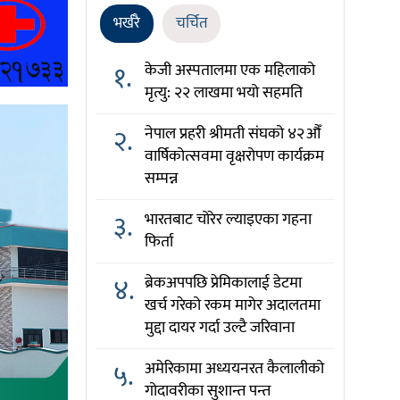
भर्खरै
चर्चित
१.
केजी अस्पतालमा एक महिलाको
मृत्यु: २२ लाखमा भयो सहमति
२.
नेपाल प्रहरी श्रीमती संघको ४२औँ
वार्षिकोत्सवमा वृक्षरोपण कार्यक्रम
सम्पन्न
३.
भारतबाट चोरेर ल्याइएका गहना
फिर्ता
४.
ब्रेकअपपछि प्रेमिकालाई डेटमा
खर्च गरेको रकम मागेर अदालतमा
मुद्दा दायर गर्दा उल्टै जरिवाना
५.
अमेरिकामा अध्ययनरत कैलालीको
गोदावरीका सुशान्त पन्त