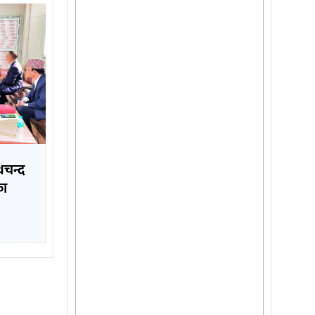
थचन्द
का