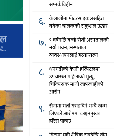
सम्पर्कविहीन
६.
कैलालीमा मोटरसाइकलसहित
बगेका चालकको सकुशल उद्धार
७.
९ वर्षपछि बन्यो सेती अस्पतालको
नयाँ भवन, अस्पताल
व्यवस्थापनलाई हस्तान्तरण
८.
धनगढीको केजी हस्पिटलमा
उपचाररत महिलाको मृत्यु,
चिकित्सक माथी लापरवाहीको
आरोप
९.
सेनामा भर्ती गराइदिने भन्दै रकम
लिएको आरोपमा कञ्चनपुरका
हरिस पक्राउ
‘गेटामा यही शैत्रिक सत्रदेखि तीन