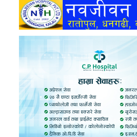
अन्तर्वार्ता
अर्थ
खेलकुद
मनोरञ्जन
अन्य