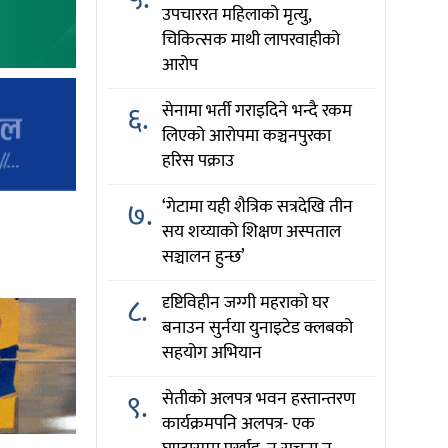
उपचाररत महिलाको मृत्यु,
चिकित्सक माथी लापरवाहीको
आरोप
६.
सेनामा भर्ती गराइदिने भन्दै रकम
लिएको आरोपमा कञ्चनपुरका
हरिस पक्राउ
७.
‘गेटामा यही शैत्रिक सत्रदेखि तीन
सय शय्याको शिक्षण अस्पताल
सञ्चालन हुन्छ’
८.
दृष्टिविहीन जग्गी महराको घर
बनाउन सुर्नया युनाइटेड क्लबको
सहयोग अभियान
९.
सेतीको अलपत्र भवन हस्तान्तरण
कार्यक्रमपनि अलपत्र- एक