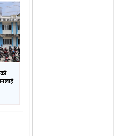
लको
ापनलाई