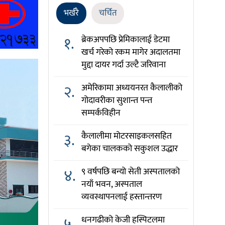
भर्खरै
चर्चित
१.
ब्रेकअपपछि प्रेमिकालाई डेटमा
खर्च गरेको रकम मागेर अदालतमा
मुद्दा दायर गर्दा उल्टै जरिवाना
२.
अमेरिकामा अध्ययनरत कैलालीको
गोदावरीका सुशान्त पन्त
सम्पर्कविहीन
३.
कैलालीमा मोटरसाइकलसहित
बगेका चालकको सकुशल उद्धार
४.
९ वर्षपछि बन्यो सेती अस्पतालको
नयाँ भवन, अस्पताल
व्यवस्थापनलाई हस्तान्तरण
५.
धनगढीको केजी हस्पिटलमा