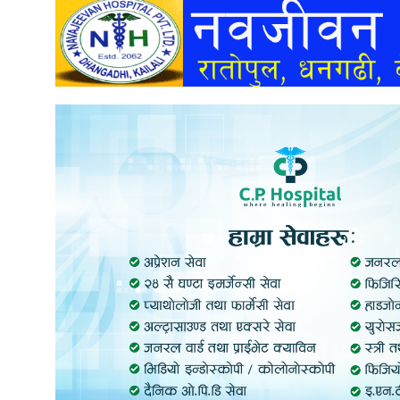
अन्तर्वार्ता
अर्थ
खेलकुद
मनोरञ्जन
अन्य