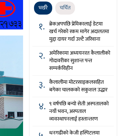
भर्खरै
चर्चित
१.
ब्रेकअपपछि प्रेमिकालाई डेटमा
खर्च गरेको रकम मागेर अदालतमा
मुद्दा दायर गर्दा उल्टै जरिवाना
२.
अमेरिकामा अध्ययनरत कैलालीको
गोदावरीका सुशान्त पन्त
सम्पर्कविहीन
३.
कैलालीमा मोटरसाइकलसहित
बगेका चालकको सकुशल उद्धार
४.
९ वर्षपछि बन्यो सेती अस्पतालको
नयाँ भवन, अस्पताल
व्यवस्थापनलाई हस्तान्तरण
५.
धनगढीको केजी हस्पिटलमा