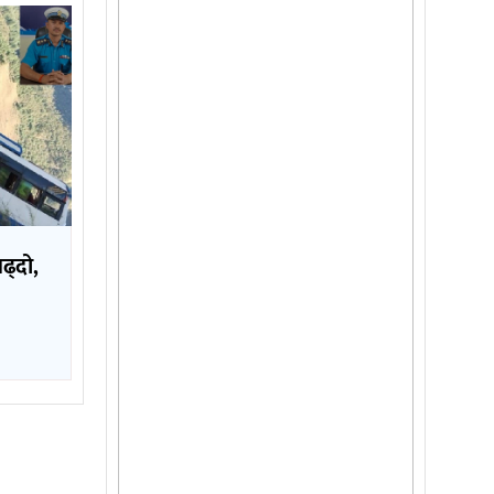
बढ्दो,