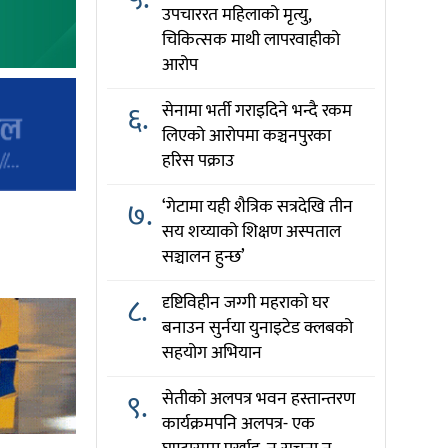
उपचाररत महिलाको मृत्यु,
चिकित्सक माथी लापरवाहीको
आरोप
६.
सेनामा भर्ती गराइदिने भन्दै रकम
लिएको आरोपमा कञ्चनपुरका
हरिस पक्राउ
७.
‘गेटामा यही शैत्रिक सत्रदेखि तीन
सय शय्याको शिक्षण अस्पताल
सञ्चालन हुन्छ’
८.
दृष्टिविहीन जग्गी महराको घर
बनाउन सुर्नया युनाइटेड क्लबको
सहयोग अभियान
९.
सेतीको अलपत्र भवन हस्तान्तरण
कार्यक्रमपनि अलपत्र- एक