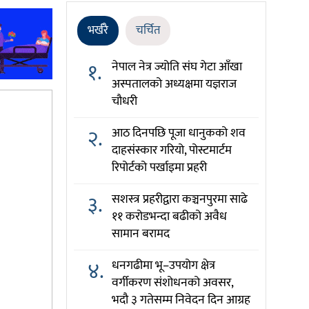
भर्खरै
चर्चित
१.
नेपाल नेत्र ज्योति संघ गेटा आँखा
अस्पतालको अध्यक्षमा यज्ञराज
चौधरी
२.
आठ दिनपछि पूजा धानुकको शव
दाहसंस्कार गरियो, पोस्टमार्टम
रिपोर्टको पर्खाइमा प्रहरी
३.
सशस्त्र प्रहरीद्वारा कञ्चनपुरमा साढे
११ करोडभन्दा बढीको अवैध
सामान बरामद
४.
धनगढीमा भू–उपयोग क्षेत्र
वर्गीकरण संशोधनको अवसर,
भदौ ३ गतेसम्म निवेदन दिन आग्रह