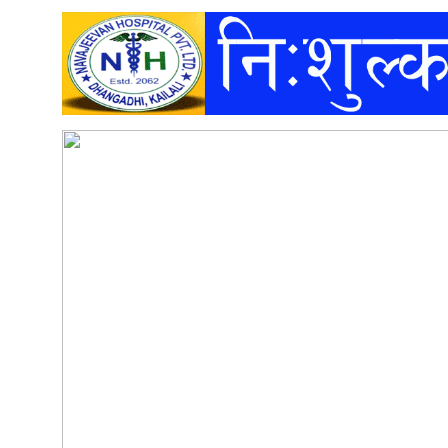
अन्तर्वार्ता
अर्थ
खेलकुद
मनोरञ्जन
अन्य