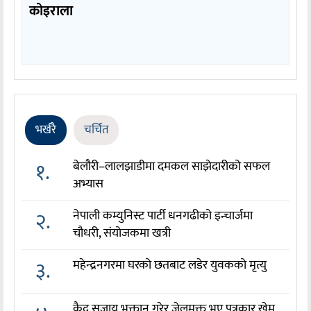
कोइराला
भर्खरै
चर्चित
१.
बेलौरी–लालझाडीमा दमकल साझेदारीको सफल
अभ्यास
२.
नेपाली कम्युनिस्ट पार्टी धनगढीको इन्चार्जमा
चौधरी, संयोजकमा खत्री
३.
महेन्द्रनगरमा घरको छतबाट लडेर युवकको मृत्यु
कैद सजाय भुक्तान गरेर जेलमुक्त भए पत्रकार खेम