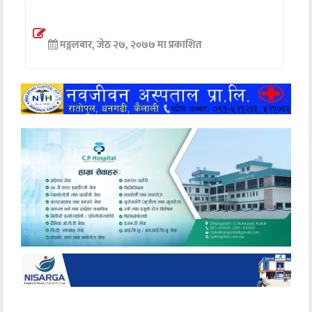
अन्तर्वार्ता
मङ्गलबार, जेठ २७, २०७७ मा प्रकाशित
अर्थ
खेलकुद
मनोरञ्जन
अन्य