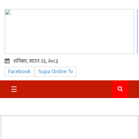
शनिबार, साउन २३, २०८३
Facebook
Supa Online Tv
प्रमुख
समाचार
☰
सुदुर
राजनीति
समाचार
अन्तराष्ट्रिय