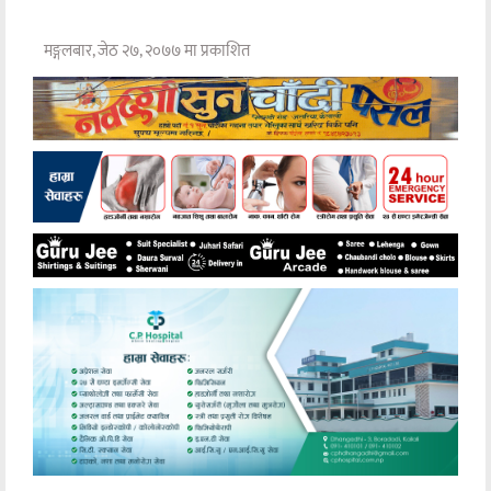
मङ्गलबार, जेठ २७, २०७७ मा प्रकाशित