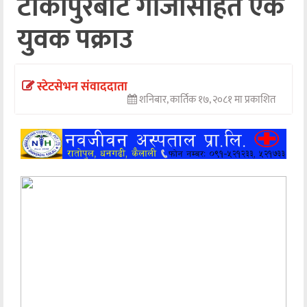
टीकापुरबाट गाँजासहित एक
अन्तर्वार्ता
युवक पक्राउ
अर्थ
खेलकुद
स्टेटसेभन संवाददाता
शनिबार, कार्तिक १७, २०८१ मा प्रकाशित
मनोरञ्जन
अन्य