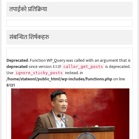
तपाईको प्रतिक्रिया
संबन्धित शिर्षकहरु
Deprecated
: Function WP_Query was called with an argument that is
deprecated
since version 3.1.0!
is deprecated.
caller_get_posts
Use
instead. in
ignore_sticky_posts
/home/stateonl/public_html/wp-includes/functions.php
on line
6131