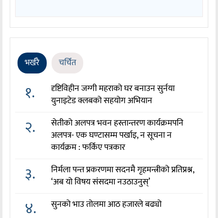
भर्खरै
चर्चित
१.
दृष्टिविहीन जग्गी महराको घर बनाउन सुर्नया
युनाइटेड क्लबको सहयोग अभियान
२.
सेतीको अलपत्र भवन हस्तान्तरण कार्यक्रमपनि
अलपत्र- एक घण्टासम्म पर्खाइ, न सूचना न
कार्यक्रम : फर्किए पत्रकार
३.
निर्मला पन्त प्रकरणमा सदनमै गृहमन्त्रीको प्रतिप्रश्न,
‘अब यो विषय संसदमा नउठाउनुस्’
४.
सुनको भाउ तोलमा आठ हजारले बढ्यो