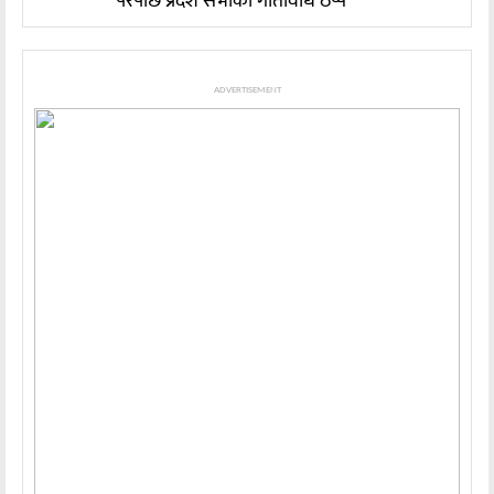
परेपछि प्रदेश सभाको गतिविधि ठप्प
ADVERTISEMENT