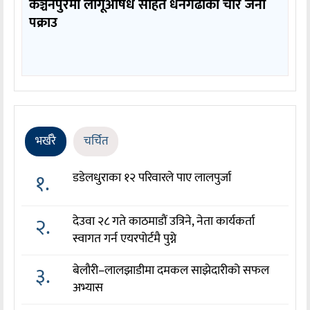
कञ्चनपुरमा लागूऔषध सहित धनगढीका चार जना
पक्राउ
भर्खरै
चर्चित
१.
डडेलधुराका १२ परिवारले पाए लालपुर्जा
२.
देउवा २८ गते काठमाडौं उत्रिने, नेता कार्यकर्ता
स्वागत गर्न एयरपोर्टमै पुग्ने
३.
बेलौरी–लालझाडीमा दमकल साझेदारीको सफल
अभ्यास