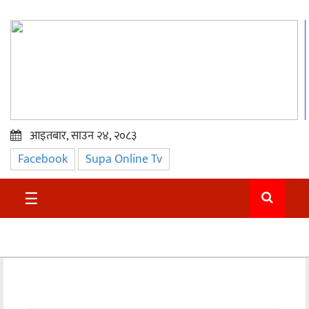
आइतबार, साउन २४, २०८३
Facebook
Supa Online Tv
प्रमुख
समाचार
☰
सुदुर
राजनीति
समाचार
अन्तराष्ट्रिय