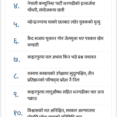
४.
नेपाली कम्युनिस्ट पार्टी धनगढीको इन्चार्जमा
चौधरी, संयोजकमा खत्री
५.
महेन्द्रनगरमा घरको छतबाट लडेर युवकको मृत्यु
६.
कैद सजाय भुक्तान गरेर जेलमुक्त भए पत्रकार खेम
भण्डारी
७.
कञ्चनपुरमा मल अभाव किन भन्ने प्रश्न यथावत
८.
रास्वपा सरकारको उपेक्षामा सुदूरपश्चिम, तीन
प्रतिष्ठानको परिषद्‌मा प्रदेश नै निल
९.
कञ्चनपुरमा लागूऔषध सहित धनगढीका चार जना
पक्राउ
१०.
विश्वासको मत अनिश्चित, सरकार अल्पमतमा