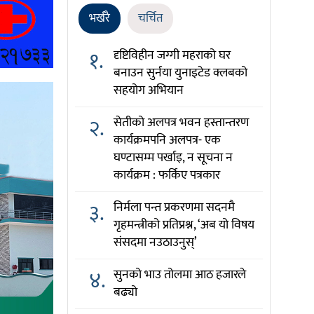
भर्खरै
चर्चित
१.
दृष्टिविहीन जग्गी महराको घर
बनाउन सुर्नया युनाइटेड क्लबको
सहयोग अभियान
२.
सेतीको अलपत्र भवन हस्तान्तरण
कार्यक्रमपनि अलपत्र- एक
घण्टासम्म पर्खाइ, न सूचना न
कार्यक्रम : फर्किए पत्रकार
३.
निर्मला पन्त प्रकरणमा सदनमै
गृहमन्त्रीको प्रतिप्रश्न, ‘अब यो विषय
संसदमा नउठाउनुस्’
४.
सुनको भाउ तोलमा आठ हजारले
बढ्यो