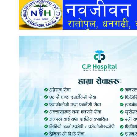
अन्तर्वार्ता
अर्थ
खेलकुद
मनोरञ्जन
अन्य