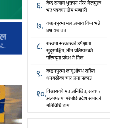
६.
कैद सजाय भुक्तान गरेर जेलमुक्त
भए पत्रकार खेम भण्डारी
७.
कञ्चनपुरमा मल अभाव किन भन्ने
प्रश्न यथावत
८.
रास्वपा सरकारको उपेक्षामा
सुदूरपश्चिम, तीन प्रतिष्ठानको
परिषद्‌मा प्रदेश नै निल
९.
कञ्चनपुरमा लागूऔषध सहित
धनगढीका चार जना पक्राउ
१०.
विश्वासको मत अनिश्चित, सरकार
अल्पमतमा परेपछि प्रदेश सभाको
गतिविधि ठप्प