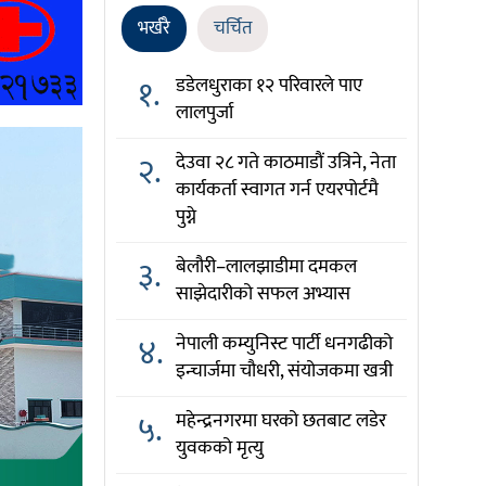
भर्खरै
चर्चित
१.
डडेलधुराका १२ परिवारले पाए
लालपुर्जा
२.
देउवा २८ गते काठमाडौं उत्रिने, नेता
कार्यकर्ता स्वागत गर्न एयरपोर्टमै
पुग्ने
३.
बेलौरी–लालझाडीमा दमकल
साझेदारीको सफल अभ्यास
४.
नेपाली कम्युनिस्ट पार्टी धनगढीको
इन्चार्जमा चौधरी, संयोजकमा खत्री
५.
महेन्द्रनगरमा घरको छतबाट लडेर
युवकको मृत्यु