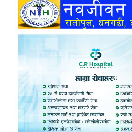
अन्तर्वार्ता
अर्थ
खेलकुद
मनोरञ्जन
अन्य