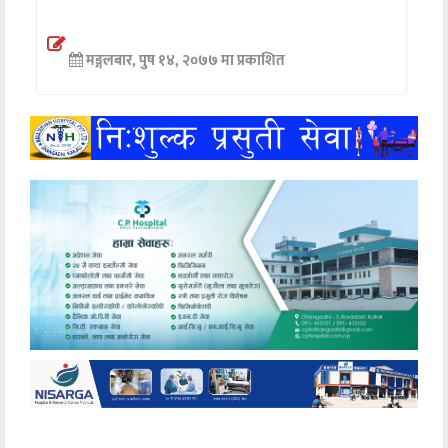
अन्तर्वार्ता
मङ्गलबार, पुष १४, २०७७ मा प्रकाशित
अर्थ
खेलकुद
मनोरञ्जन
अन्य