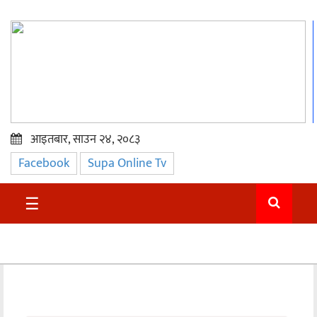
आइतबार, साउन २४, २०८३
Facebook
Supa Online Tv
प्रमुख
समाचार
☰
सुदुर
राजनीति
समाचार
अन्तराष्ट्रिय