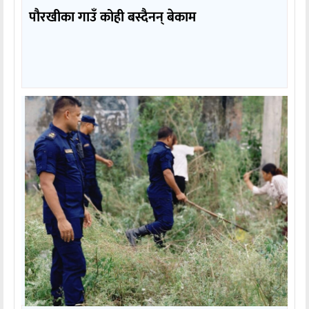
पौरखीका गाउँ कोही बस्दैनन् बेकाम