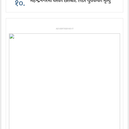
१०.
महेन्द्रनगरमा घरको छतबाट लडेर युवकको मृत्यु
ADVERTISEMENT