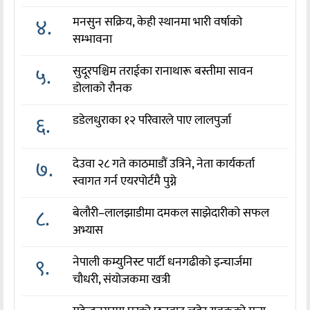
४.
मनसुन सक्रिय, केही स्थानमा भारी वर्षाको
सम्भावना
५.
सुदूरपश्चिम तराईका रानाथारू बस्तीमा सावन
डोलाको रौनक
६.
डडेलधुराका १२ परिवारले पाए लालपुर्जा
७.
देउवा २८ गते काठमाडौं उत्रिने, नेता कार्यकर्ता
स्वागत गर्न एयरपोर्टमै पुग्ने
८.
बेलौरी–लालझाडीमा दमकल साझेदारीको सफल
अभ्यास
९.
नेपाली कम्युनिस्ट पार्टी धनगढीको इन्चार्जमा
चौधरी, संयोजकमा खत्री