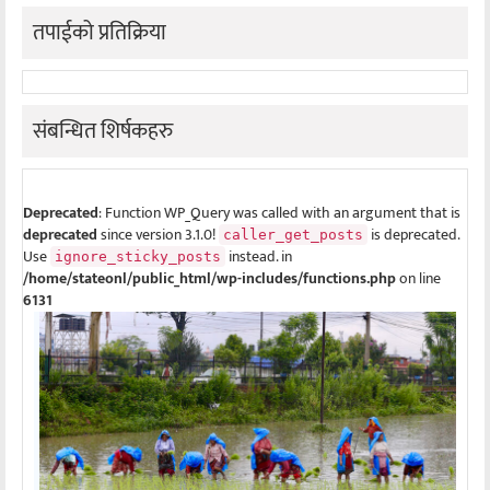
तपाईको प्रतिक्रिया
संबन्धित शिर्षकहरु
Deprecated
: Function WP_Query was called with an argument that is
deprecated
since version 3.1.0!
is deprecated.
caller_get_posts
Use
instead. in
ignore_sticky_posts
/home/stateonl/public_html/wp-includes/functions.php
on line
6131