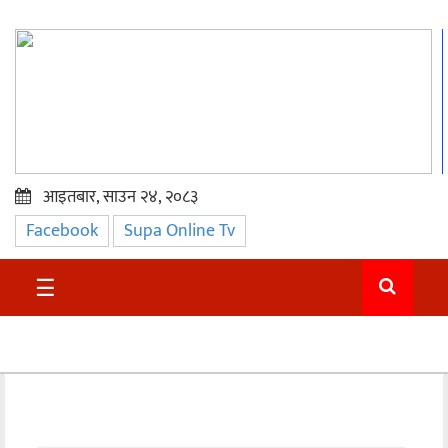
आइतबार, साउन २४, २०८३
Facebook
Supa Online Tv
प्रमुख
समाचार
☰
सुदुर
राजनीति
समाचार
अन्तराष्ट्रिय