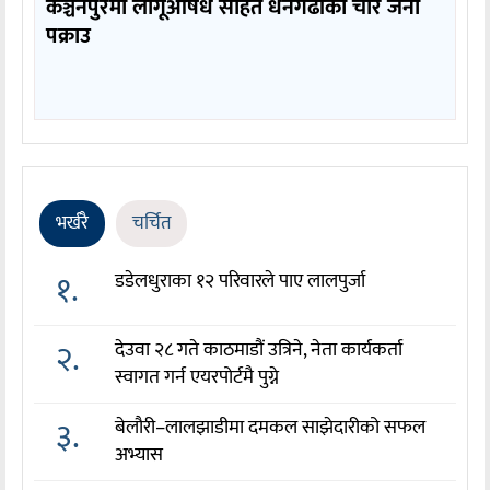
कञ्चनपुरमा लागूऔषध सहित धनगढीका चार जना
पक्राउ
भर्खरै
चर्चित
१.
डडेलधुराका १२ परिवारले पाए लालपुर्जा
२.
देउवा २८ गते काठमाडौं उत्रिने, नेता कार्यकर्ता
स्वागत गर्न एयरपोर्टमै पुग्ने
३.
बेलौरी–लालझाडीमा दमकल साझेदारीको सफल
अभ्यास