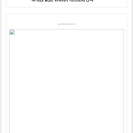
परेपछि प्रदेश सभाको गतिविधि ठप्प
ADVERTISEMENT