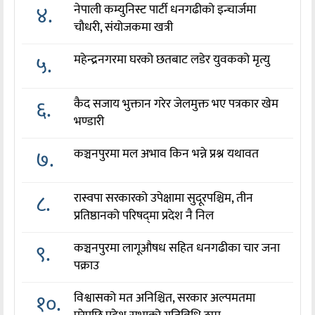
४.
नेपाली कम्युनिस्ट पार्टी धनगढीको इन्चार्जमा
चौधरी, संयोजकमा खत्री
५.
महेन्द्रनगरमा घरको छतबाट लडेर युवकको मृत्यु
६.
कैद सजाय भुक्तान गरेर जेलमुक्त भए पत्रकार खेम
भण्डारी
७.
कञ्चनपुरमा मल अभाव किन भन्ने प्रश्न यथावत
८.
रास्वपा सरकारको उपेक्षामा सुदूरपश्चिम, तीन
प्रतिष्ठानको परिषद्‌मा प्रदेश नै निल
९.
कञ्चनपुरमा लागूऔषध सहित धनगढीका चार जना
पक्राउ
१०.
विश्वासको मत अनिश्चित, सरकार अल्पमतमा