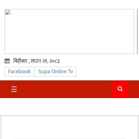
बिहीबार , साउन २१, २०८३
Facebook
Supa Online Tv
प्रमुख
समाचार
☰
सुदुर
राजनीति
समाचार
अन्तराष्ट्रिय