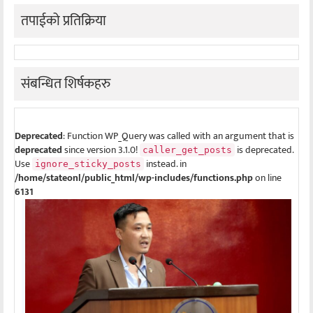
तपाईको प्रतिक्रिया
संबन्धित शिर्षकहरु
Deprecated
: Function WP_Query was called with an argument that is
deprecated
since version 3.1.0!
is deprecated.
caller_get_posts
Use
instead. in
ignore_sticky_posts
/home/stateonl/public_html/wp-includes/functions.php
on line
6131