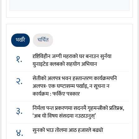
भर्खरै
चर्चित
१.
दृष्टिविहीन जग्गी महराको घर बनाउन सुर्नया
युनाइटेड क्लबको सहयोग अभियान
२.
सेतीको अलपत्र भवन हस्तान्तरण कार्यक्रमपनि
अलपत्र- एक घण्टासम्म पर्खाइ, न सूचना न
कार्यक्रम : फर्किए पत्रकार
३.
निर्मला पन्त प्रकरणमा सदनमै गृहमन्त्रीको प्रतिप्रश्न,
‘अब यो विषय संसदमा नउठाउनुस्’
४.
सुनको भाउ तोलमा आठ हजारले बढ्यो