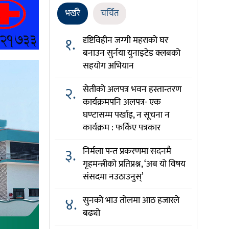
भर्खरै
चर्चित
१.
दृष्टिविहीन जग्गी महराको घर
बनाउन सुर्नया युनाइटेड क्लबको
सहयोग अभियान
२.
सेतीको अलपत्र भवन हस्तान्तरण
कार्यक्रमपनि अलपत्र- एक
घण्टासम्म पर्खाइ, न सूचना न
कार्यक्रम : फर्किए पत्रकार
३.
निर्मला पन्त प्रकरणमा सदनमै
गृहमन्त्रीको प्रतिप्रश्न, ‘अब यो विषय
संसदमा नउठाउनुस्’
४.
सुनको भाउ तोलमा आठ हजारले
बढ्यो