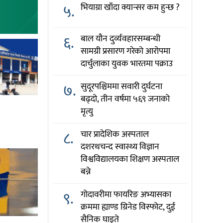
५.
भियाग्रा खाँदा क्यान्सर कम हुन्छ ?
६.
बाल यौन दुर्व्यवहारसम्बन्धी
सामग्री प्रसारण गरेको आरोपमा
दार्चुलाका युवक भारतमा पक्राउ
७.
सुदूरपश्चिममा सवारी दुर्घटना
बढ्दो, तीन वर्षमा ५६९ जनाको
मृत्यु
८.
चार प्रादेशिक अस्पताल
दशरथचन्द स्वास्थ्य विज्ञान
विश्वविद्यालयका शिक्षण अस्पताल
बन्ने
९.
गोदावरीमा फायरिङ अभ्यासका
क्रममा ह्याण्ड ग्रिनेड विस्फोट, दुई
सैनिक घाइते