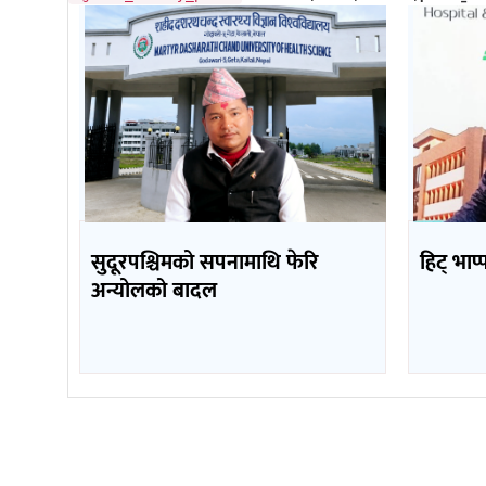
सुदूरपश्चिमको सपनामाथि फेरि
हिट् भाप
अन्योलको बादल