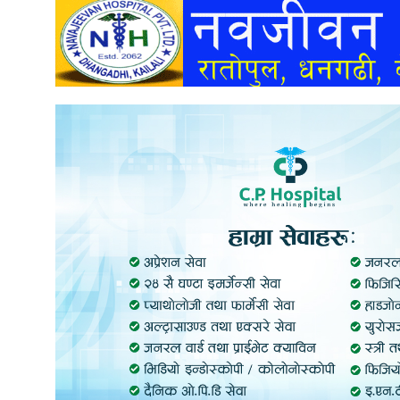
अन्तर्वार्ता
अर्थ
खेलकुद
मनोरञ्जन
अन्य