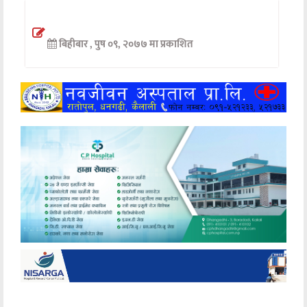
अन्तर्वार्ता
बिहीबार , पुष ०९, २०७७ मा प्रकाशित
अर्थ
खेलकुद
मनोरञ्जन
अन्य