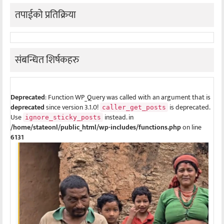
तपाईको प्रतिक्रिया
संबन्धित शिर्षकहरु
Deprecated
: Function WP_Query was called with an argument that is
deprecated
since version 3.1.0!
is deprecated.
caller_get_posts
Use
instead. in
ignore_sticky_posts
/home/stateonl/public_html/wp-includes/functions.php
on line
6131