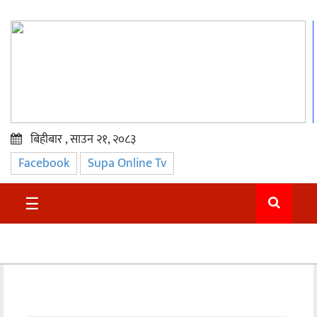
बिहीबार , साउन २१, २०८३
Facebook
Supa Online Tv
प्रमुख
समाचार
☰
सुदुर
राजनीति
समाचार
अन्तराष्ट्रिय