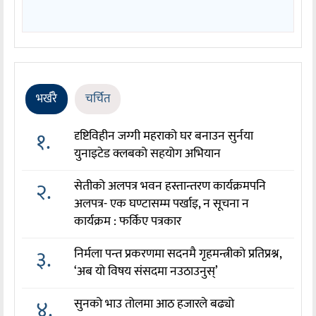
भर्खरै
चर्चित
१.
दृष्टिविहीन जग्गी महराको घर बनाउन सुर्नया
युनाइटेड क्लबको सहयोग अभियान
२.
सेतीको अलपत्र भवन हस्तान्तरण कार्यक्रमपनि
अलपत्र- एक घण्टासम्म पर्खाइ, न सूचना न
कार्यक्रम : फर्किए पत्रकार
३.
निर्मला पन्त प्रकरणमा सदनमै गृहमन्त्रीको प्रतिप्रश्न,
‘अब यो विषय संसदमा नउठाउनुस्’
४.
सुनको भाउ तोलमा आठ हजारले बढ्यो