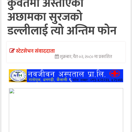
कुवेतमा अस्ताएका
अन्तर्वार्ता
अछामका सुरजको
अर्थ
डल्लीलाई त्यो अन्तिम फोन
खेलकुद
मनोरञ्जन
स्टेटसेभन संवाददाता
शुक्रबार, चैत ०२, २०८० मा प्रकाशित
अन्य