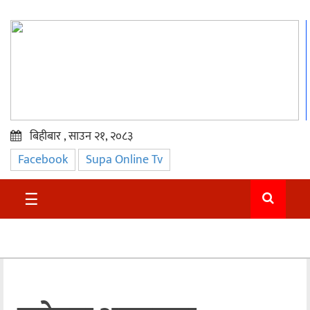
बिहीबार , साउन २१, २०८३
Facebook
Supa Online Tv
प्रमुख
समाचार
☰
सुदुर
राजनीति
समाचार
अन्तराष्ट्रिय