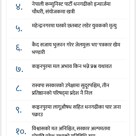
४.
नेपाली कम्युनिस्ट पार्टी धनगढीको इन्चार्जमा
चौधरी, संयोजकमा खत्री
५.
महेन्द्रनगरमा घरको छतबाट लडेर युवकको मृत्यु
६.
कैद सजाय भुक्तान गरेर जेलमुक्त भए पत्रकार खेम
भण्डारी
७.
कञ्चनपुरमा मल अभाव किन भन्ने प्रश्न यथावत
८.
रास्वपा सरकारको उपेक्षामा सुदूरपश्चिम, तीन
प्रतिष्ठानको परिषद्‌मा प्रदेश नै निल
९.
कञ्चनपुरमा लागूऔषध सहित धनगढीका चार जना
पक्राउ
१०.
विश्वासको मत अनिश्चित, सरकार अल्पमतमा