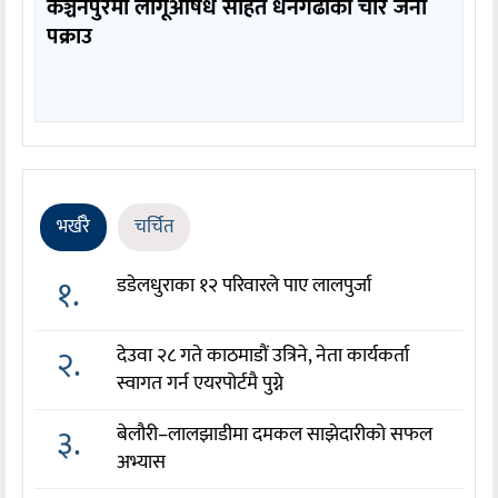
कञ्चनपुरमा लागूऔषध सहित धनगढीका चार जना
पक्राउ
भर्खरै
चर्चित
१.
डडेलधुराका १२ परिवारले पाए लालपुर्जा
२.
देउवा २८ गते काठमाडौं उत्रिने, नेता कार्यकर्ता
स्वागत गर्न एयरपोर्टमै पुग्ने
३.
बेलौरी–लालझाडीमा दमकल साझेदारीको सफल
अभ्यास