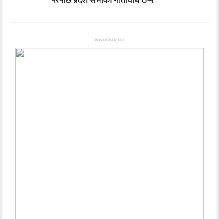
परेपछि प्रदेश सभाको गतिविधि ठप्प
ADVERTISEMENT