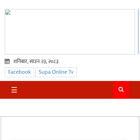
शनिबार, साउन २३, २०८३
Facebook
Supa Online Tv
प्रमुख
समाचार
☰
सुदुर
राजनीति
समाचार
अन्तराष्ट्रिय