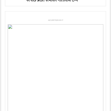
परेपछि प्रदेश सभाको गतिविधि ठप्प
ADVERTISEMENT