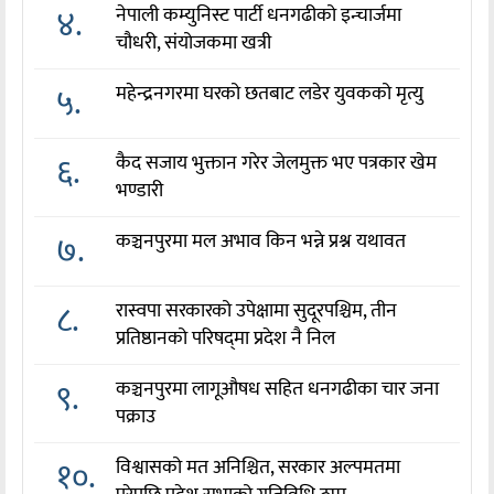
४.
नेपाली कम्युनिस्ट पार्टी धनगढीको इन्चार्जमा
चौधरी, संयोजकमा खत्री
५.
महेन्द्रनगरमा घरको छतबाट लडेर युवकको मृत्यु
६.
कैद सजाय भुक्तान गरेर जेलमुक्त भए पत्रकार खेम
भण्डारी
७.
कञ्चनपुरमा मल अभाव किन भन्ने प्रश्न यथावत
८.
रास्वपा सरकारको उपेक्षामा सुदूरपश्चिम, तीन
प्रतिष्ठानको परिषद्‌मा प्रदेश नै निल
९.
कञ्चनपुरमा लागूऔषध सहित धनगढीका चार जना
पक्राउ
१०.
विश्वासको मत अनिश्चित, सरकार अल्पमतमा