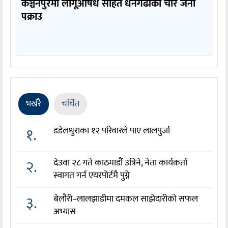
कञ्चनपुरमा लागूऔषध सहित धनगढीका चार जना
पक्राउ
भर्खरै
चर्चित
१.
डडेलधुराका १२ परिवारले पाए लालपुर्जा
२.
देउवा २८ गते काठमाडौं उत्रिने, नेता कार्यकर्ता
स्वागत गर्न एयरपोर्टमै पुग्ने
३.
बेलौरी–लालझाडीमा दमकल साझेदारीको सफल
अभ्यास