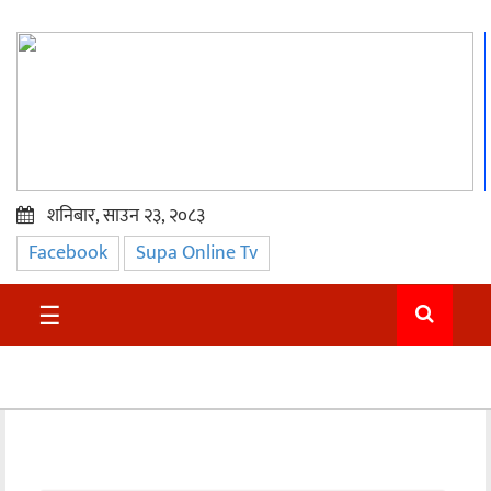
शनिबार, साउन २३, २०८३
Facebook
Supa Online Tv
प्रमुख
समाचार
☰
सुदुर
राजनीति
समाचार
अन्तराष्ट्रिय