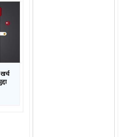
 खर्च
्दा