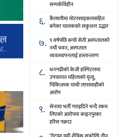
सम्पर्कविहीन
६.
कैलालीमा मोटरसाइकलसहित
बगेका चालकको सकुशल उद्धार
७.
९ वर्षपछि बन्यो सेती अस्पतालको
नयाँ भवन, अस्पताल
व्यवस्थापनलाई हस्तान्तरण
८.
धनगढीको केजी हस्पिटलमा
उपचाररत महिलाको मृत्यु,
चिकित्सक माथी लापरवाहीको
आरोप
९.
सेनामा भर्ती गराइदिने भन्दै रकम
लिएको आरोपमा कञ्चनपुरका
हरिस पक्राउ
‘गेटामा यही शैत्रिक सत्रदेखि तीन