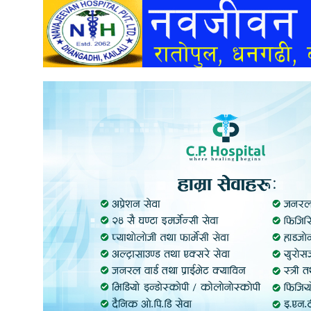
अन्तर्वार्ता
अर्थ
खेलकुद
मनोरञ्जन
अन्य