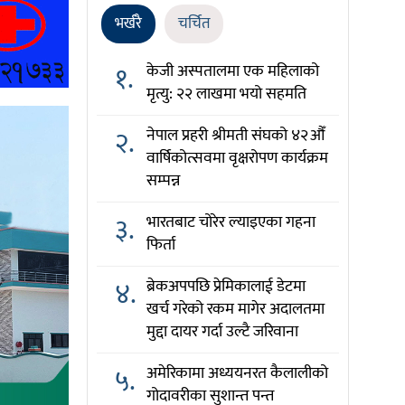
भर्खरै
चर्चित
१.
केजी अस्पतालमा एक महिलाको
मृत्यु: २२ लाखमा भयो सहमति
२.
नेपाल प्रहरी श्रीमती संघको ४२औँ
वार्षिकोत्सवमा वृक्षरोपण कार्यक्रम
सम्पन्न
३.
भारतबाट चोरेर ल्याइएका गहना
फिर्ता
४.
ब्रेकअपपछि प्रेमिकालाई डेटमा
खर्च गरेको रकम मागेर अदालतमा
मुद्दा दायर गर्दा उल्टै जरिवाना
५.
अमेरिकामा अध्ययनरत कैलालीको
गोदावरीका सुशान्त पन्त