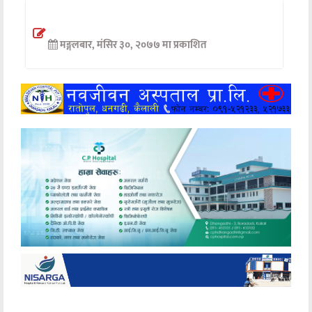
अन्तर्वार्ता
मङ्गलबार, मंसिर ३०, २०७७ मा प्रकाशित
अर्थ
खेलकुद
मनोरञ्जन
अन्य