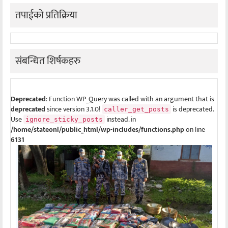
तपाईको प्रतिक्रिया
संबन्धित शिर्षकहरु
Deprecated
: Function WP_Query was called with an argument that is
deprecated
since version 3.1.0!
is deprecated.
caller_get_posts
Use
instead. in
ignore_sticky_posts
/home/stateonl/public_html/wp-includes/functions.php
on line
6131