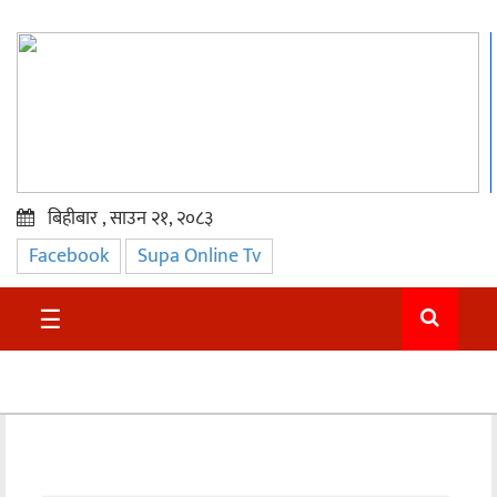
बिहीबार , साउन २१, २०८३
Facebook
Supa Online Tv
प्रमुख
समाचार
☰
सुदुर
राजनीति
समाचार
अन्तराष्ट्रिय