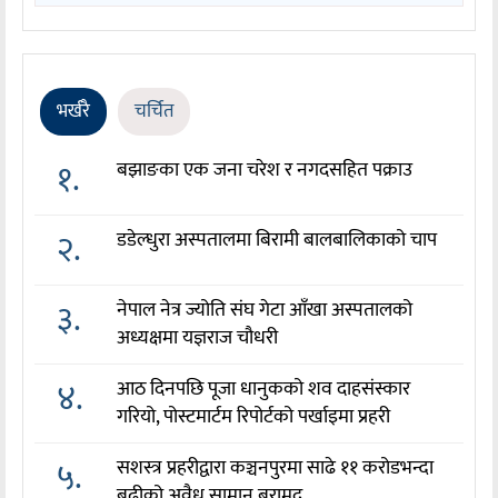
भर्खरै
चर्चित
१.
बझाङका एक जना चरेश र नगदसहित पक्राउ
२.
डडेल्धुरा अस्पतालमा बिरामी बालबालिकाको चाप
३.
नेपाल नेत्र ज्योति संघ गेटा आँखा अस्पतालको
अध्यक्षमा यज्ञराज चौधरी
४.
आठ दिनपछि पूजा धानुकको शव दाहसंस्कार
गरियो, पोस्टमार्टम रिपोर्टको पर्खाइमा प्रहरी
५.
सशस्त्र प्रहरीद्वारा कञ्चनपुरमा साढे ११ करोडभन्दा
बढीको अवैध सामान बरामद