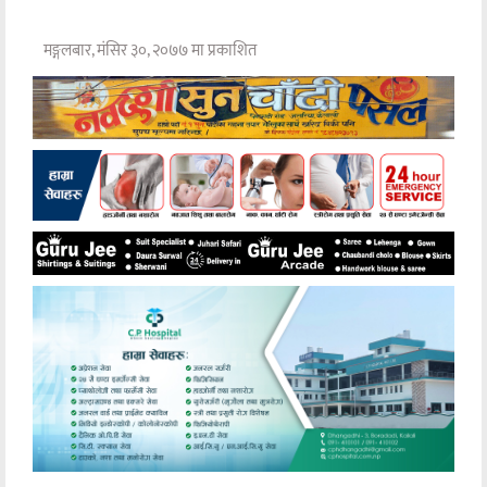
मङ्गलबार, मंसिर ३०, २०७७ मा प्रकाशित