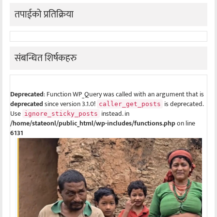
तपाईको प्रतिक्रिया
संबन्धित शिर्षकहरु
Deprecated
: Function WP_Query was called with an argument that is
deprecated
since version 3.1.0!
is deprecated.
caller_get_posts
Use
instead. in
ignore_sticky_posts
/home/stateonl/public_html/wp-includes/functions.php
on line
6131