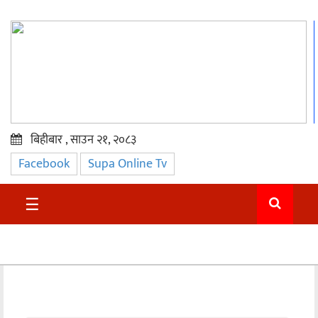
बिहीबार , साउन २१, २०८३
Facebook
Supa Online Tv
प्रमुख
समाचार
☰
सुदुर
राजनीति
समाचार
अन्तराष्ट्रिय