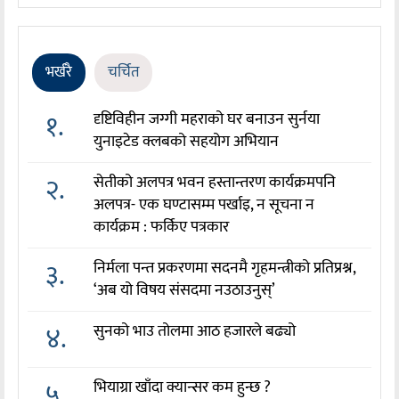
भर्खरै
चर्चित
१.
दृष्टिविहीन जग्गी महराको घर बनाउन सुर्नया
युनाइटेड क्लबको सहयोग अभियान
२.
सेतीको अलपत्र भवन हस्तान्तरण कार्यक्रमपनि
अलपत्र- एक घण्टासम्म पर्खाइ, न सूचना न
कार्यक्रम : फर्किए पत्रकार
३.
निर्मला पन्त प्रकरणमा सदनमै गृहमन्त्रीको प्रतिप्रश्न,
‘अब यो विषय संसदमा नउठाउनुस्’
४.
सुनको भाउ तोलमा आठ हजारले बढ्यो
५.
भियाग्रा खाँदा क्यान्सर कम हुन्छ ?