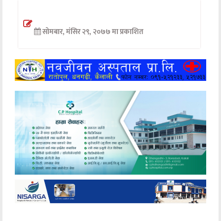
अन्तर्वार्ता
सोमबार, मंसिर २९, २०७७ मा प्रकाशित
अर्थ
खेलकुद
मनोरञ्जन
अन्य