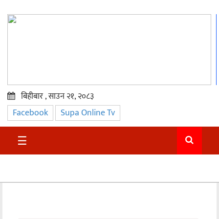
बिहीबार , साउन २१, २०८३
Facebook
Supa Online Tv
प्रमुख
समाचार
☰
सुदुर
राजनीति
समाचार
अन्तराष्ट्रिय