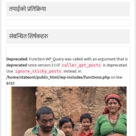
तपाईको प्रतिक्रिया
संबन्धित शिर्षकहरु
Deprecated
: Function WP_Query was called with an argument that is
deprecated
since version 3.1.0!
is deprecated.
caller_get_posts
Use
instead. in
ignore_sticky_posts
/home/stateonl/public_html/wp-includes/functions.php
on line
6131