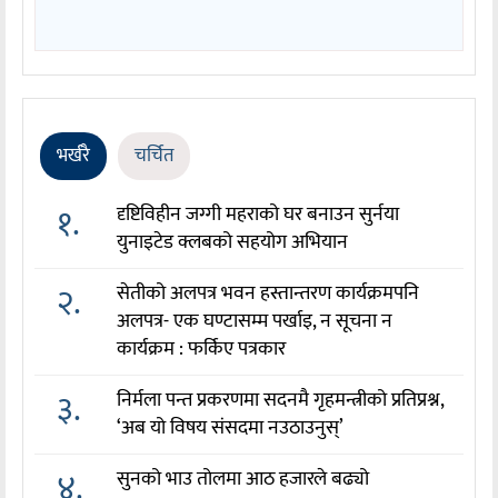
भर्खरै
चर्चित
१.
दृष्टिविहीन जग्गी महराको घर बनाउन सुर्नया
युनाइटेड क्लबको सहयोग अभियान
२.
सेतीको अलपत्र भवन हस्तान्तरण कार्यक्रमपनि
अलपत्र- एक घण्टासम्म पर्खाइ, न सूचना न
कार्यक्रम : फर्किए पत्रकार
३.
निर्मला पन्त प्रकरणमा सदनमै गृहमन्त्रीको प्रतिप्रश्न,
‘अब यो विषय संसदमा नउठाउनुस्’
४.
सुनको भाउ तोलमा आठ हजारले बढ्यो