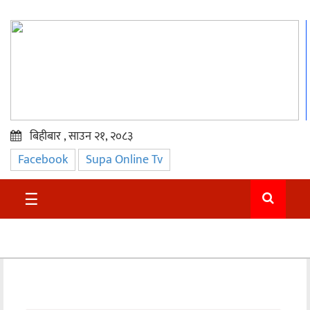
बिहीबार , साउन २१, २०८३
Facebook
Supa Online Tv
प्रमुख
समाचार
☰
सुदुर
राजनीति
समाचार
अन्तराष्ट्रिय