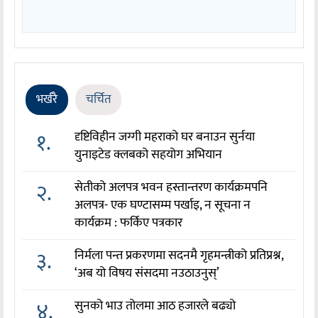
भर्खरै
चर्चित
१.
दृष्टिविहीन जग्गी महराको घर बनाउन सुर्नया
युनाइटेड क्लबको सहयोग अभियान
२.
सेतीको अलपत्र भवन हस्तान्तरण कार्यक्रमपनि
अलपत्र- एक घण्टासम्म पर्खाइ, न सूचना न
कार्यक्रम : फर्किए पत्रकार
३.
निर्मला पन्त प्रकरणमा सदनमै गृहमन्त्रीको प्रतिप्रश्न,
‘अब यो विषय संसदमा नउठाउनुस्’
४.
सुनको भाउ तोलमा आठ हजारले बढ्यो