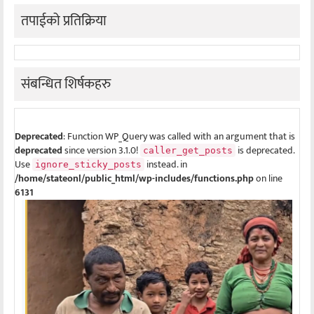
तपाईको प्रतिक्रिया
संबन्धित शिर्षकहरु
Deprecated
: Function WP_Query was called with an argument that is
deprecated
since version 3.1.0!
is deprecated.
caller_get_posts
Use
instead. in
ignore_sticky_posts
/home/stateonl/public_html/wp-includes/functions.php
on line
6131