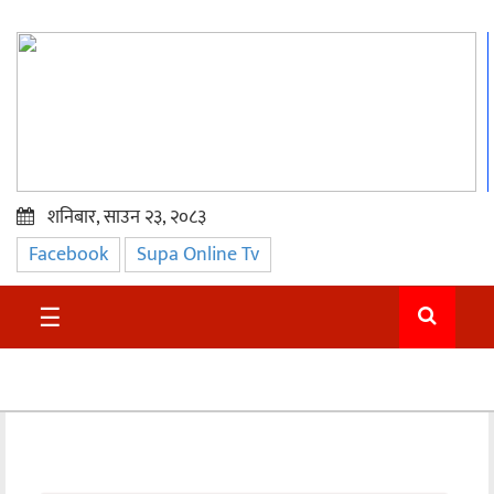
शनिबार, साउन २३, २०८३
Facebook
Supa Online Tv
प्रमुख
समाचार
☰
सुदुर
राजनीति
समाचार
अन्तराष्ट्रिय