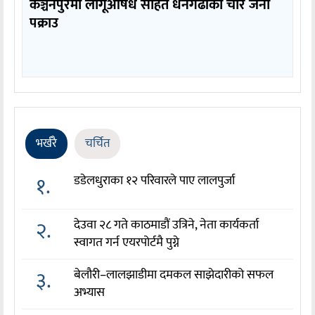
कञ्चनपुरमा लागूऔषध सहित धनगढीका चार जना
पक्राउ
भर्खरै
चर्चित
१.
डडेलधुराका १२ परिवारले पाए लालपुर्जा
२.
देउवा २८ गते काठमाडौं उत्रिने, नेता कार्यकर्ता
स्वागत गर्न एयरपोर्टमै पुग्ने
३.
बेलौरी–लालझाडीमा दमकल साझेदारीको सफल
अभ्यास