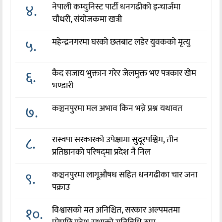
४.
नेपाली कम्युनिस्ट पार्टी धनगढीको इन्चार्जमा
चौधरी, संयोजकमा खत्री
५.
महेन्द्रनगरमा घरको छतबाट लडेर युवकको मृत्यु
६.
कैद सजाय भुक्तान गरेर जेलमुक्त भए पत्रकार खेम
भण्डारी
७.
कञ्चनपुरमा मल अभाव किन भन्ने प्रश्न यथावत
८.
रास्वपा सरकारको उपेक्षामा सुदूरपश्चिम, तीन
प्रतिष्ठानको परिषद्‌मा प्रदेश नै निल
९.
कञ्चनपुरमा लागूऔषध सहित धनगढीका चार जना
पक्राउ
१०.
विश्वासको मत अनिश्चित, सरकार अल्पमतमा