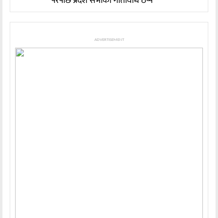
परेपछि प्रदेश सभाको गतिविधि ठप्प
ADVERTISEMENT