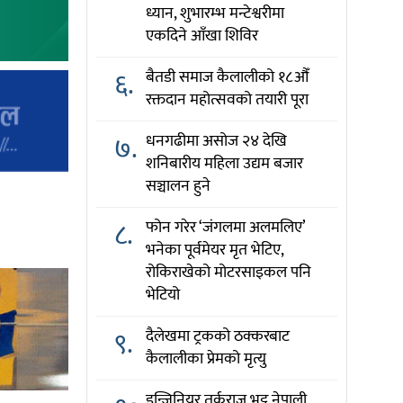
ध्यान, शुभारम्भ मन्टेश्वरीमा
एकदिने आँखा शिविर
६.
बैतडी समाज कैलालीको १८औँ
रक्तदान महोत्सवको तयारी पूरा
७.
धनगढीमा असोज २४ देखि
शनिबारीय महिला उद्यम बजार
सञ्चालन हुने
८.
फोन गरेर ‘जंगलमा अलमलिए’
भनेका पूर्वमेयर मृत भेटिए,
रोकिराखेको मोटरसाइकल पनि
भेटियो
९.
दैलेखमा ट्रकको ठक्करबाट
कैलालीका प्रेमको मृत्यु
इन्जिनियर तर्कराज भट्ट नेपाली