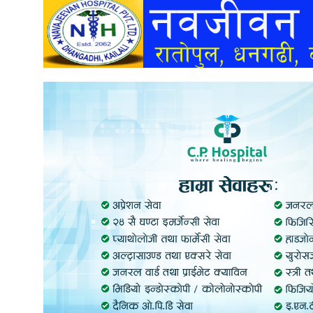
अन्तर्वार्ता
अर्थ
खेलकुद
मनोरञ्जन
अन्य