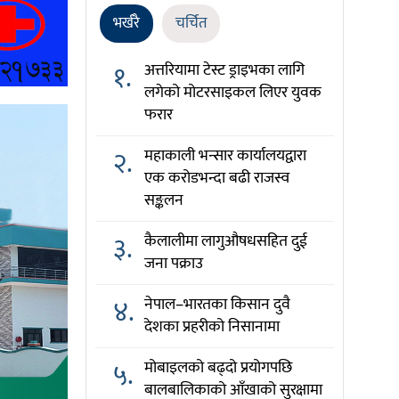
भर्खरै
चर्चित
१.
अत्तरियामा टेस्ट ड्राइभका लागि
लगेको मोटरसाइकल लिएर युवक
फरार
२.
महाकाली भन्सार कार्यालयद्वारा
एक करोडभन्दा बढी राजस्व
सङ्कलन
३.
कैलालीमा लागुऔषधसहित दुई
जना पक्राउ
४.
नेपाल–भारतका किसान दुवै
देशका प्रहरीको निसानामा
५.
मोबाइलको बढ्दो प्रयोगपछि
बालबालिकाको आँखाको सुरक्षामा