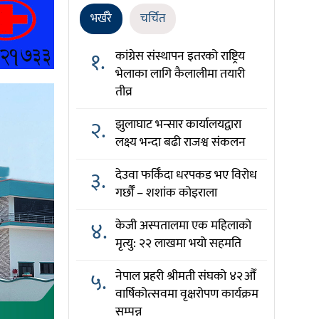
भर्खरै
चर्चित
१.
कांग्रेस संस्थापन इतरको राष्ट्रिय
भेलाका लागि कैलालीमा तयारी
तीव्र
२.
झुलाघाट भन्सार कार्यालयद्वारा
लक्ष्य भन्दा बढी राजश्व संकलन
३.
देउवा फर्किँदा धरपकड भए विरोध
गर्छौँं – शशांक कोइराला
४.
केजी अस्पतालमा एक महिलाको
मृत्यु: २२ लाखमा भयो सहमति
५.
नेपाल प्रहरी श्रीमती संघको ४२औँ
वार्षिकोत्सवमा वृक्षरोपण कार्यक्रम
सम्पन्न