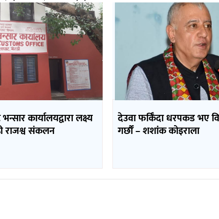
भन्सार कार्यालयद्वारा लक्ष्य
देउवा फर्किँदा धरपकड भए व
ढी राजश्व संकलन
गर्छौँं – शशांक कोइराला