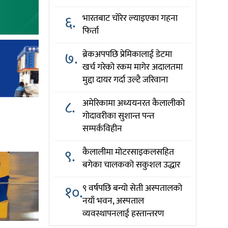
६.
भारतबाट चोरेर ल्याइएका गहना
फिर्ता
७.
ब्रेकअपपछि प्रेमिकालाई डेटमा
खर्च गरेको रकम मागेर अदालतमा
मुद्दा दायर गर्दा उल्टै जरिवाना
८.
अमेरिकामा अध्ययनरत कैलालीको
गोदावरीका सुशान्त पन्त
सम्पर्कविहीन
९.
कैलालीमा मोटरसाइकलसहित
बगेका चालकको सकुशल उद्धार
१०.
९ वर्षपछि बन्यो सेती अस्पतालको
नयाँ भवन, अस्पताल
व्यवस्थापनलाई हस्तान्तरण