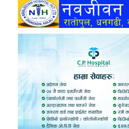
अन्तर्वार्ता
अर्थ
खेलकुद
मनोरञ्जन
अन्य