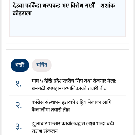
देउवा फर्किँदा धरपकड भए विरोध गर्छौँं – शशांक
कोइराला
भर्खरै
चर्चित
१.
माघ ५ देखि प्रदेशस्तरीय सिप तथा रोजगार मेला:
धनगढी उपमहानगरपालिकाको तयारी तीव्र
२.
कांग्रेस संस्थापन इतरको राष्ट्रिय भेलाका लागि
कैलालीमा तयारी तीव्र
३.
झुलाघाट भन्सार कार्यालयद्वारा लक्ष्य भन्दा बढी
राजश्व संकलन