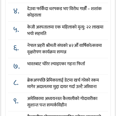
४.
देउवा फर्किँदा धरपकड भए विरोध गर्छौँं – शशांक
कोइराला
५.
केजी अस्पतालमा एक महिलाको मृत्यु: २२ लाखमा
भयो सहमति
६.
नेपाल प्रहरी श्रीमती संघको ४२औँ वार्षिकोत्सवमा
वृक्षरोपण कार्यक्रम सम्पन्न
७.
भारतबाट चोरेर ल्याइएका गहना फिर्ता
८.
ब्रेकअपपछि प्रेमिकालाई डेटमा खर्च गरेको रकम
मागेर अदालतमा मुद्दा दायर गर्दा उल्टै जरिवाना
९.
अमेरिकामा अध्ययनरत कैलालीको गोदावरीका
सुशान्त पन्त सम्पर्कविहीन