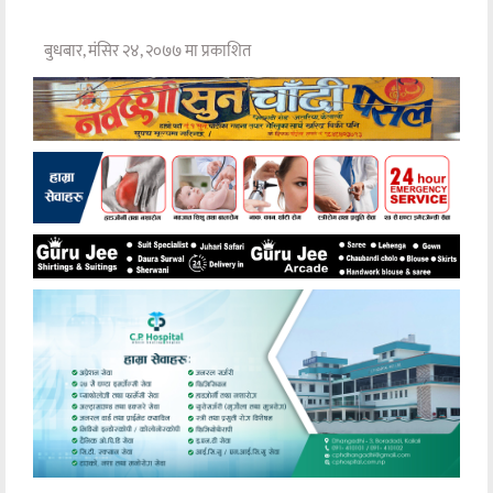
बुधबार, मंसिर २४, २०७७ मा प्रकाशित