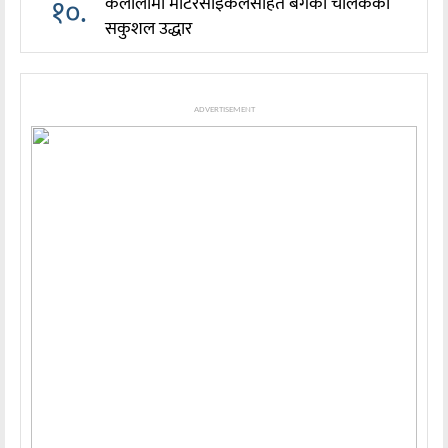
१०.
कैलालीमा मोटरसाइकलसहित बगेका चालकको
सकुशल उद्धार
ADVERTISEMENT