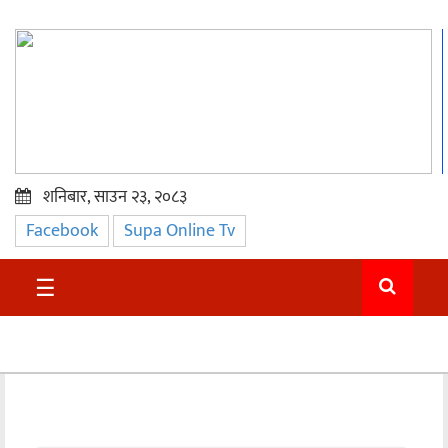
शनिबार, साउन २३, २०८३
Facebook
Supa Online Tv
प्रमुख
समाचार
☰
सुदुर
राजनीति
समाचार
अन्तराष्ट्रिय